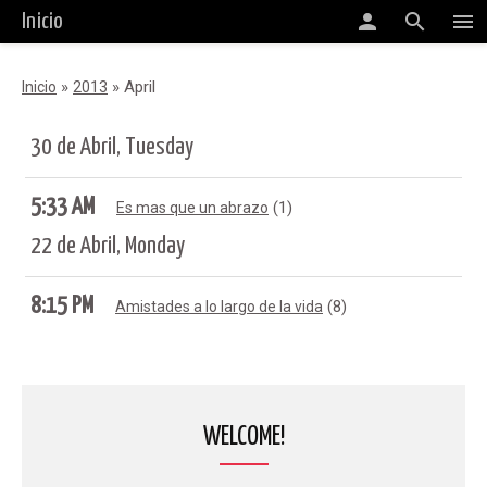
person
search
menu
Inicio
»
»
April
Inicio
2013
30 de Abril, Tuesday
5:33 AM
(1)
Es mas que un abrazo
22 de Abril, Monday
8:15 PM
(8)
Amistades a lo largo de la vida
WELCOME!