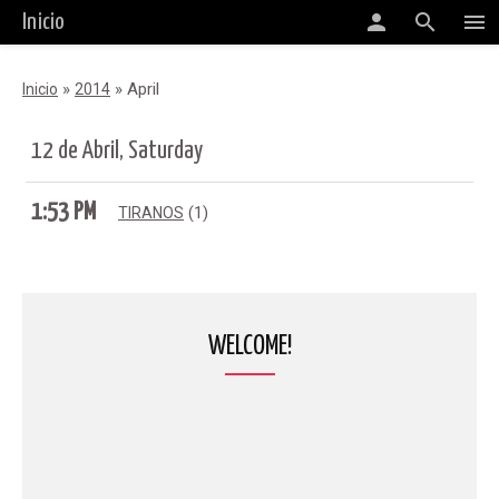
person
search
menu
Inicio
»
»
April
Inicio
2014
12 de Abril, Saturday
1:53 PM
(1)
TIRANOS
WELCOME!