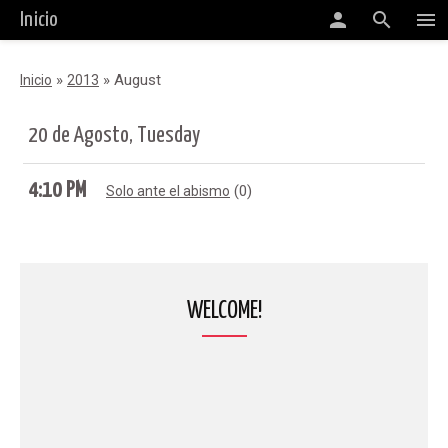
person
search
menu
Inicio
»
»
August
Inicio
2013
20 de Agosto, Tuesday
4:10 PM
(0)
Solo ante el abismo
WELCOME!