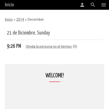
person
search
menu
Inicio
»
»
December
Inicio
2014
21 de Diciembre, Sunday
9:26 PM
(0)
Olvida la persona no el tiempo
WELCOME!