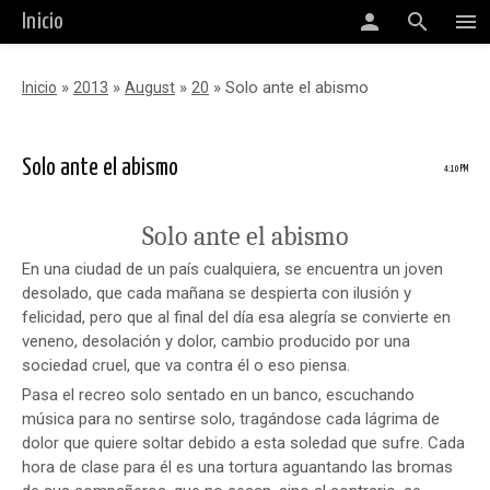
person
search
menu
Inicio
»
»
»
» Solo ante el abismo
Inicio
2013
August
20
Solo ante el abismo
4:10 PM
Solo ante el abismo
En una ciudad de un país cualquiera, se encuentra un joven
desolado, que cada mañana se despierta con ilusión y
felicidad, pero que al final del día esa alegría se convierte en
veneno, desolación y dolor, cambio producido por una
sociedad cruel, que va contra él o eso piensa.
Pasa el recreo solo sentado en un banco, escuchando
música para no sentirse solo, tragándose cada lágrima de
dolor que quiere soltar debido a esta soledad que sufre. Cada
hora de clase para él es una tortura aguantando las bromas