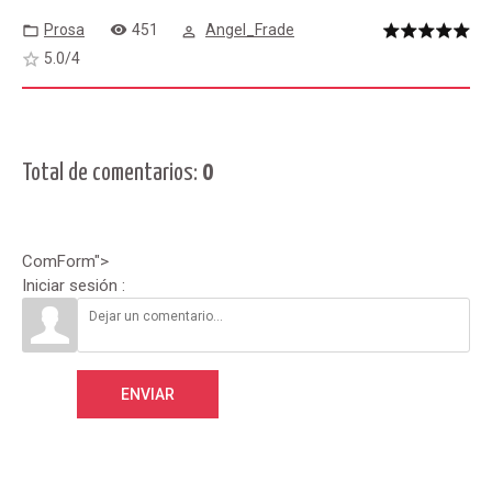
Prosa
451
Angel_Frade
5.0
/
4
Total de comentarios
:
0
ComForm">
Iniciar sesión :
ENVIAR