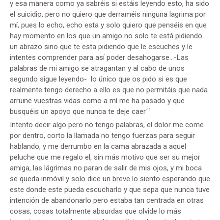
y esa manera como ya sabréis si estáis leyendo esto, ha sido
el suicidio, pero no quiero que derraméis ninguna lagrima por
mí, pues lo echo, echo esta y solo quiero que penséis en que
hay momento en los que un amigo no solo te está pidiendo
un abrazo sino que te esta pidiendo que le escuches y le
intentes comprender para así poder desahogarse…-Las
palabras de mi amigo se atragantan y al cabo de unos
segundo sigue leyendo- lo único que os pido si es que
realmente tengo derecho a ello es que no permitáis que nada
arruine vuestras vidas como a mí me ha pasado y que
busquéis un apoyo que nunca te deje caer´´
Intento decir algo pero no tengo palabras, el dolor me come
por dentro, corto la llamada no tengo fuerzas para seguir
hablando, y me derrumbo en la cama abrazada a aquel
peluche que me regalo el, sin más motivo que ser su mejor
amiga, las lágrimas no paran de salir de mis ojos, y mi boca
se queda inmóvil y solo dice un breve lo siento esperando que
este donde este pueda escucharlo y que sepa que nunca tuve
intención de abandonarlo pero estaba tan centrada en otras
cosas, cosas totalmente absurdas que olvide lo más