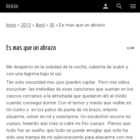
person
search
menu
Inicio
»
»
»
» Es mas que un abrazo
Inicio
2013
April
30
Es mas que un abrazo
5:33 AM
Me despierto en la soledad de la noche, cubierta de sudor y
con una lagrima bajo el ojo.
Tan solo oscuridad mis ojos pueden captar. Pero mis oídos
escuchan las melodías de esas canciones que suenan en los
cascos cercanos a la almohada que quedaron ahí al olvido
cuando conseguí dormir. Con el temor y miedo aun visible en
mi rostro y en los pelos de punta de mi brazo, intento
situarme, volver en mí y orientarme. Un escalofrió recorre mi
cuerpo, helando aún más si cabe mi frio cuerpo. Pienso que
todo fue un sueño, que todo se puede arreglar, que solo ha
sido una trampa de mi subconsciente para atacarme con mis