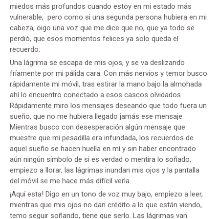
miedos más profundos cuando estoy en mi estado más
vulnerable, pero como si una segunda persona hubiera en mi
cabeza, oigo una voz que me dice que no, que ya todo se
perdió, que esos momentos felices ya solo queda el
recuerdo.
Una lágrima se escapa de mis ojos, y se va deslizando
fríamente por mi pálida cara. Con más nervios y temor busco
rápidamente mi móvil, tras estirar la mano bajo la almohada
ahí lo encuentro conectado a esos cascos olvidados.
Rápidamente miro los mensajes deseando que todo fuera un
sueño, que no me hubiera llegado jamás ese mensaje.
Mientras busco con desesperación algún mensaje que
muestre que mi pesadilla era infundada, los recuerdos de
aquel sueño se hacen huella en mí y sin haber encontrado
aún ningún símbolo de si es verdad o mentira lo soñado,
empiezo a llorar, las lágrimas inundan mis ojos y la pantalla
del móvil se me hace más difícil verla.
¡Aquí esta! Digo en un tono de voz muy bajo, empiezo a leer,
mientras que mis ojos no dan crédito a lo que están viendo,
temo seguir soñando, tiene que serlo. Las lágrimas van