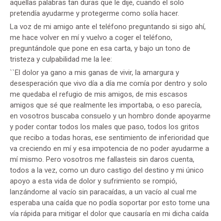
aquellas palabras tan duras que le dije, cuando el solo
pretendía ayudarme y protegerme como solía hacer.
La voz de mi amigo ante el teléfono preguntando si sigo ahí,
me hace volver en mí y vuelvo a coger el teléfono,
preguntándole que pone en esa carta, y bajo un tono de
tristeza y culpabilidad me la lee:
``El dolor ya gano a mis ganas de vivir, la amargura y
desesperación que vivo día a día me comía por dentro y solo
me quedaba el refugio de mis amigos, de mis escasos
amigos que sé que realmente les importaba, o eso parecía,
en vosotros buscaba consuelo y un hombro donde apoyarme
y poder contar todos los males que paso, todos los gritos
que recibo a todas horas, ese sentimiento de inferioridad que
va creciendo en mí y esa impotencia de no poder ayudarme a
mí mismo. Pero vosotros me fallasteis sin daros cuenta,
todos a la vez, como un duro castigo del destino y mi único
apoyo a esta vida de dolor y sufrimiento se rompió,
lanzándome al vacío sin paracaídas, a un vacío al cual me
esperaba una caída que no podía soportar por esto tome una
vía rápida para mitigar el dolor que causaría en mi dicha caída