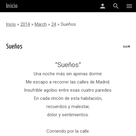
person
search
menu
Inicio
»
»
»
» Sueños
Inicio
2014
March
24
Sueños
8:06 PM
"Sueños”
Una noche más sin apenas dormir.
Me escapo a recorrer las calles de Madrid.
Insufrible agobio entre esas cuatro paredes.
En cada rincón de esta habitación,
recuerdos y malestar,
dolor y sentimientos.
Corriendo por la calle.